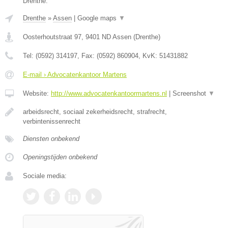
Drenthe.
Drenthe
»
Assen
|
Google maps
▼
Oosterhoutstraat 97
,
9401 ND
Assen
(
Drenthe
)
Tel:
(0592) 314197
, Fax:
(0592) 860904
, KvK:
51431882
E-mail › Advocatenkantoor Martens
Website:
http://www.advocatenkantoormartens.nl
|
Screenshot
▼
arbeidsrecht, sociaal zekerheidsrecht, strafrecht,
verbintenissenrecht
Diensten onbekend
Openingstijden onbekend
Sociale media: