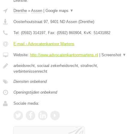
Drenthe.
Drenthe
»
Assen
|
Google maps
▼
Oosterhoutstraat 97
,
9401 ND
Assen
(
Drenthe
)
Tel:
(0592) 314197
, Fax:
(0592) 860904
, KvK:
51431882
E-mail › Advocatenkantoor Martens
Website:
http://www.advocatenkantoormartens.nl
|
Screenshot
▼
arbeidsrecht, sociaal zekerheidsrecht, strafrecht,
verbintenissenrecht
Diensten onbekend
Openingstijden onbekend
Sociale media: