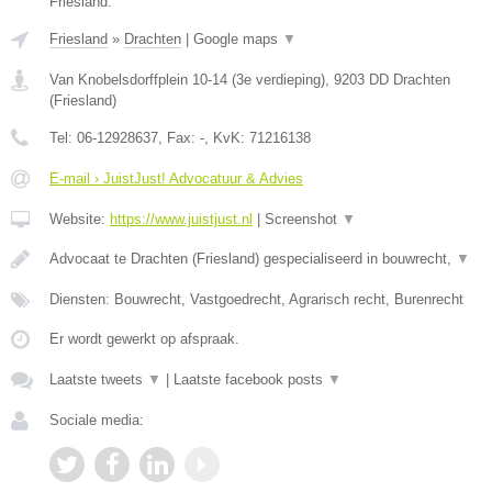
Friesland.
Friesland
»
Drachten
|
Google maps
▼
Van Knobelsdorffplein 10-14 (3e verdieping)
,
9203 DD
Drachten
(
Friesland
)
Tel:
06-12928637
, Fax:
-
, KvK:
71216138
E-mail › JuistJust! Advocatuur & Advies
Website:
https://www.juistjust.nl
|
Screenshot
▼
Advocaat te Drachten (Friesland) gespecialiseerd in bouwrecht,
▼
Diensten: Bouwrecht, Vastgoedrecht, Agrarisch recht, Burenrecht
Er wordt gewerkt op afspraak.
Laatste tweets
▼
|
Laatste facebook posts
▼
Sociale media: