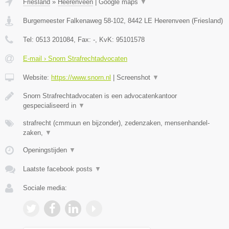
Friesland
»
Heerenveen
|
Google maps
▼
Burgemeester Falkenaweg 58-102
,
8442 LE
Heerenveen
(
Friesland
)
Tel:
0513 201084
, Fax:
-
, KvK:
95101578
E-mail › Snorn Strafrechtadvocaten
Website:
https://www.snorn.nl
|
Screenshot
▼
Snorn Strafrechtadvocaten is een advocatenkantoor
gespecialiseerd in
▼
strafrecht (cmmuun en bijzonder), zedenzaken, mensenhandel-
zaken,
▼
Openingstijden
▼
Laatste facebook posts
▼
Sociale media: