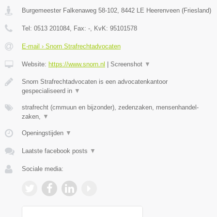
Burgemeester Falkenaweg 58-102
,
8442 LE
Heerenveen
(
Friesland
)
Tel:
0513 201084
, Fax:
-
, KvK:
95101578
E-mail › Snorn Strafrechtadvocaten
Website:
https://www.snorn.nl
|
Screenshot
▼
Snorn Strafrechtadvocaten is een advocatenkantoor
gespecialiseerd in
▼
strafrecht (cmmuun en bijzonder), zedenzaken, mensenhandel-
zaken,
▼
Openingstijden
▼
Laatste facebook posts
▼
Sociale media: