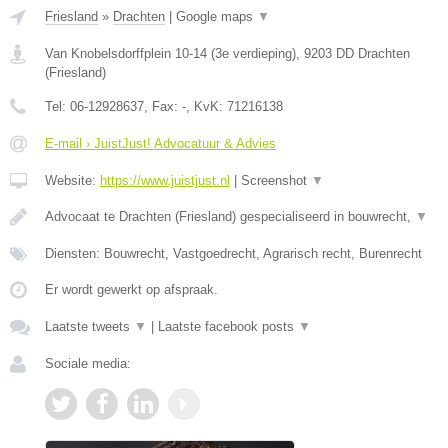
Friesland
»
Drachten
|
Google maps
▼
Van Knobelsdorffplein 10-14 (3e verdieping)
,
9203 DD
Drachten
(
Friesland
)
Tel:
06-12928637
, Fax:
-
, KvK:
71216138
E-mail › JuistJust! Advocatuur & Advies
Website:
https://www.juistjust.nl
|
Screenshot
▼
Advocaat te Drachten (Friesland) gespecialiseerd in bouwrecht,
▼
Diensten: Bouwrecht, Vastgoedrecht, Agrarisch recht, Burenrecht
Er wordt gewerkt op afspraak.
Laatste tweets
▼
|
Laatste facebook posts
▼
Sociale media: