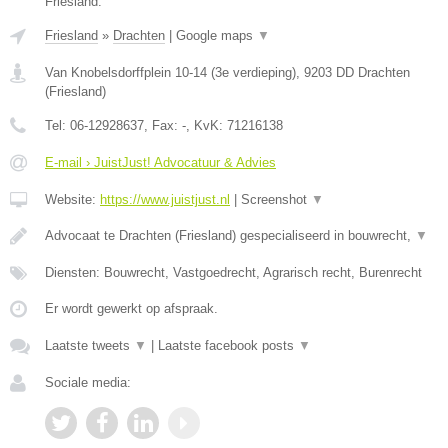
Friesland.
Friesland
»
Drachten
|
Google maps
▼
Van Knobelsdorffplein 10-14 (3e verdieping)
,
9203 DD
Drachten
(
Friesland
)
Tel:
06-12928637
, Fax:
-
, KvK:
71216138
E-mail › JuistJust! Advocatuur & Advies
Website:
https://www.juistjust.nl
|
Screenshot
▼
Advocaat te Drachten (Friesland) gespecialiseerd in bouwrecht,
▼
Diensten: Bouwrecht, Vastgoedrecht, Agrarisch recht, Burenrecht
Er wordt gewerkt op afspraak.
Laatste tweets
▼
|
Laatste facebook posts
▼
Sociale media: