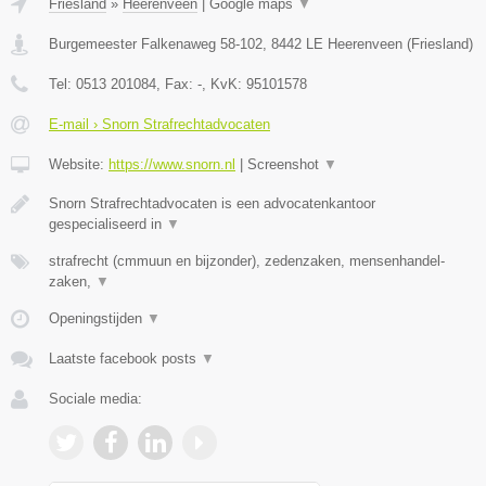
Friesland
»
Heerenveen
|
Google maps
▼
Burgemeester Falkenaweg 58-102
,
8442 LE
Heerenveen
(
Friesland
)
Tel:
0513 201084
, Fax:
-
, KvK:
95101578
E-mail › Snorn Strafrechtadvocaten
Website:
https://www.snorn.nl
|
Screenshot
▼
Snorn Strafrechtadvocaten is een advocatenkantoor
gespecialiseerd in
▼
strafrecht (cmmuun en bijzonder), zedenzaken, mensenhandel-
zaken,
▼
Openingstijden
▼
Laatste facebook posts
▼
Sociale media: