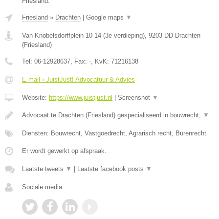
Friesland.
Friesland
»
Drachten
|
Google maps
▼
Van Knobelsdorffplein 10-14 (3e verdieping)
,
9203 DD
Drachten
(
Friesland
)
Tel:
06-12928637
, Fax:
-
, KvK:
71216138
E-mail › JuistJust! Advocatuur & Advies
Website:
https://www.juistjust.nl
|
Screenshot
▼
Advocaat te Drachten (Friesland) gespecialiseerd in bouwrecht,
▼
Diensten: Bouwrecht, Vastgoedrecht, Agrarisch recht, Burenrecht
Er wordt gewerkt op afspraak.
Laatste tweets
▼
|
Laatste facebook posts
▼
Sociale media: