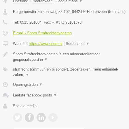
Friesland
»
Heerenveen
|
Google maps
▼
Burgemeester Falkenaweg 58-102
,
8442 LE
Heerenveen
(
Friesland
)
Tel:
0513 201084
, Fax:
-
, KvK:
95101578
E-mail › Snorn Strafrechtadvocaten
Website:
https://www.snorn.nl
|
Screenshot
▼
Snorn Strafrechtadvocaten is een advocatenkantoor
gespecialiseerd in
▼
strafrecht (cmmuun en bijzonder), zedenzaken, mensenhandel-
zaken,
▼
Openingstijden
▼
Laatste facebook posts
▼
Sociale media: