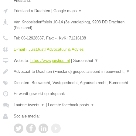
Friesland.
Friesland
»
Drachten
|
Google maps
▼
Van Knobelsdorffplein 10-14 (3e verdieping)
,
9203 DD
Drachten
(
Friesland
)
Tel:
06-12928637
, Fax:
-
, KvK:
71216138
E-mail › JuistJust! Advocatuur & Advies
Website:
https://www.juistjust.nl
|
Screenshot
▼
Advocaat te Drachten (Friesland) gespecialiseerd in bouwrecht,
▼
Diensten: Bouwrecht, Vastgoedrecht, Agrarisch recht, Burenrecht
Er wordt gewerkt op afspraak.
Laatste tweets
▼
|
Laatste facebook posts
▼
Sociale media: