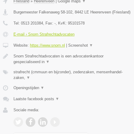
Friesland
»
Heerenveen
|
Google maps
▼
Burgemeester Falkenaweg 58-102
,
8442 LE
Heerenveen
(
Friesland
)
Tel:
0513 201084
, Fax:
-
, KvK:
95101578
E-mail › Snorn Strafrechtadvocaten
Website:
https://www.snorn.nl
|
Screenshot
▼
Snorn Strafrechtadvocaten is een advocatenkantoor
gespecialiseerd in
▼
strafrecht (cmmuun en bijzonder), zedenzaken, mensenhandel-
zaken,
▼
Openingstijden
▼
Laatste facebook posts
▼
Sociale media: