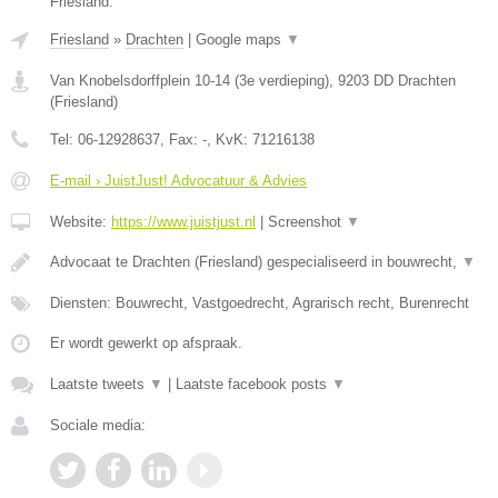
Friesland.
Friesland
»
Drachten
|
Google maps
▼
Van Knobelsdorffplein 10-14 (3e verdieping)
,
9203 DD
Drachten
(
Friesland
)
Tel:
06-12928637
, Fax:
-
, KvK:
71216138
E-mail › JuistJust! Advocatuur & Advies
Website:
https://www.juistjust.nl
|
Screenshot
▼
Advocaat te Drachten (Friesland) gespecialiseerd in bouwrecht,
▼
Diensten: Bouwrecht, Vastgoedrecht, Agrarisch recht, Burenrecht
Er wordt gewerkt op afspraak.
Laatste tweets
▼
|
Laatste facebook posts
▼
Sociale media: