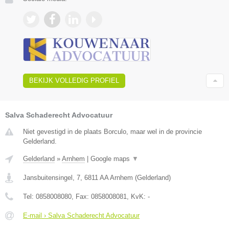
BEKIJK VOLLEDIG PROFIEL
Salva Schaderecht Advocatuur
Niet gevestigd in de plaats Borculo, maar wel in de provincie
Gelderland.
Gelderland
»
Arnhem
|
Google maps
▼
Jansbuitensingel, 7
,
6811 AA
Arnhem
(
Gelderland
)
Tel:
0858008080
, Fax:
0858008081
, KvK:
-
E-mail › Salva Schaderecht Advocatuur