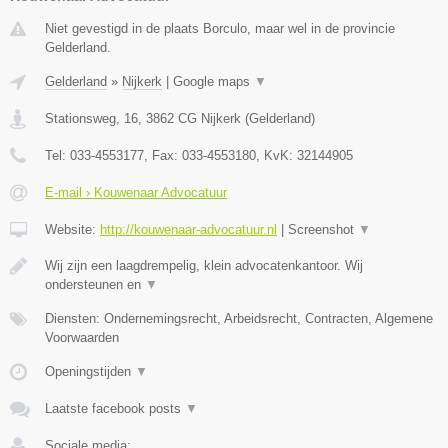
Niet gevestigd in de plaats Borculo, maar wel in de provincie
Gelderland.
Gelderland
»
Nijkerk
|
Google maps
▼
Stationsweg, 16
,
3862 CG
Nijkerk
(
Gelderland
)
Tel:
033-4553177
, Fax:
033-4553180
, KvK:
32144905
E-mail › Kouwenaar Advocatuur
Website:
http://kouwenaar-advocatuur.nl
|
Screenshot
▼
Wij zijn een laagdrempelig, klein advocatenkantoor. Wij
ondersteunen en
▼
Diensten: Ondernemingsrecht, Arbeidsrecht, Contracten, Algemene
Voorwaarden
Openingstijden
▼
Laatste facebook posts
▼
Sociale media: