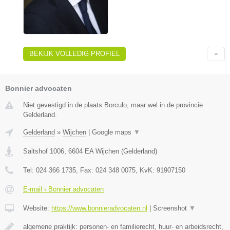
BEKIJK VOLLEDIG PROFIEL
Bonnier advocaten
Niet gevestigd in de plaats Borculo, maar wel in de provincie
Gelderland.
Gelderland
»
Wijchen
|
Google maps
▼
Saltshof 1006
,
6604 EA
Wijchen
(
Gelderland
)
Tel:
024 366 1735
, Fax:
024 348 0075
, KvK:
91907150
E-mail › Bonnier advocaten
Website:
https://www.bonnieradvocaten.nl
|
Screenshot
▼
algemene praktijk: personen- en familierecht, huur- en arbeidsrecht,