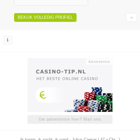
BEKIJK VOLLEDIG PROFIEL
1
Uw advertentie hier? Mail ons
Ik kwam, ik zocht, ik vond - Julius Caesar / 47 v.Chr. ;)