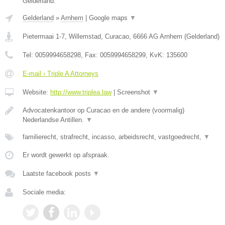
Gelderland.
Gelderland
»
Arnhem
|
Google maps
▼
Pietermaai 1-7, Willemstad, Curacao
,
6666 AG
Arnhem
(
Gelderland
)
Tel:
0059994658298
, Fax:
0059994658299
, KvK:
135600
E-mail › Triple A Attorneys
Website:
http://www.triplea.law
|
Screenshot
▼
Advocatenkantoor op Curacao en de andere (voormalig)
Nederlandse Antillen.
▼
familierecht, strafrecht, incasso, arbeidsrecht, vastgoedrecht,
▼
Er wordt gewerkt op afspraak.
Laatste facebook posts
▼
Sociale media: