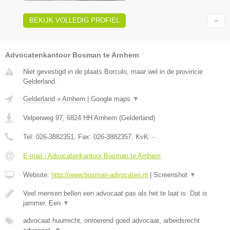
BEKIJK VOLLEDIG PROFIEL
Advocatenkantoor Bosman te Arnhem
Niet gevestigd in de plaats Borculo, maar wel in de provincie
Gelderland.
Gelderland
»
Arnhem
|
Google maps
▼
Velperweg 97
,
6824 HH
Arnhem
(
Gelderland
)
Tel:
026-3882351
, Fax:
026-3882357
, KvK:
-
E-mail › Advocatenkantoor Bosman te Arnhem
Website:
http://www.bosman-advocaten.nl
|
Screenshot
▼
Veel mensen bellen een advocaat pas als het te laat is. Dat is
jammer. Een
▼
advocaat huurrecht, onroerend goed advocaat, arbeidsrecht