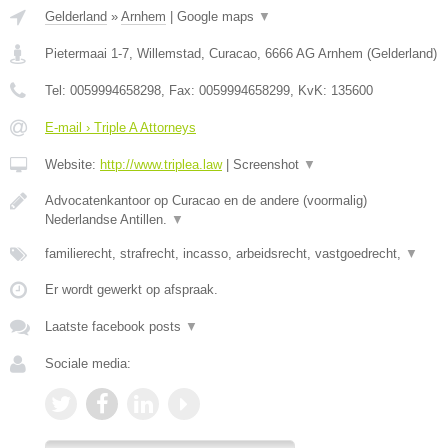
Gelderland
»
Arnhem
|
Google maps
▼
Pietermaai 1-7, Willemstad, Curacao
,
6666 AG
Arnhem
(
Gelderland
)
Tel:
0059994658298
, Fax:
0059994658299
, KvK:
135600
E-mail › Triple A Attorneys
Website:
http://www.triplea.law
|
Screenshot
▼
Advocatenkantoor op Curacao en de andere (voormalig)
Nederlandse Antillen.
▼
familierecht, strafrecht, incasso, arbeidsrecht, vastgoedrecht,
▼
Er wordt gewerkt op afspraak.
Laatste facebook posts
▼
Sociale media: