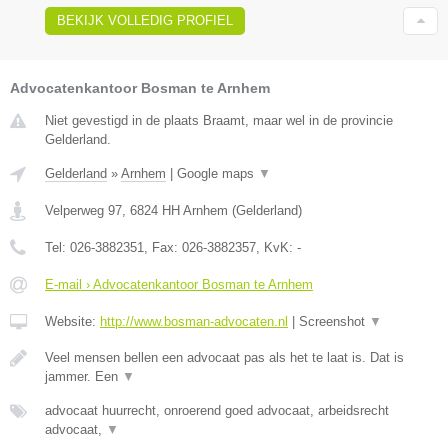
BEKIJK VOLLEDIG PROFIEL
Advocatenkantoor Bosman te Arnhem
Niet gevestigd in de plaats Braamt, maar wel in de provincie
Gelderland.
Gelderland
»
Arnhem
|
Google maps
▼
Velperweg 97
,
6824 HH
Arnhem
(
Gelderland
)
Tel:
026-3882351
, Fax:
026-3882357
, KvK:
-
E-mail › Advocatenkantoor Bosman te Arnhem
Website:
http://www.bosman-advocaten.nl
|
Screenshot
▼
Veel mensen bellen een advocaat pas als het te laat is. Dat is
jammer. Een
▼
advocaat huurrecht, onroerend goed advocaat, arbeidsrecht
advocaat,
▼