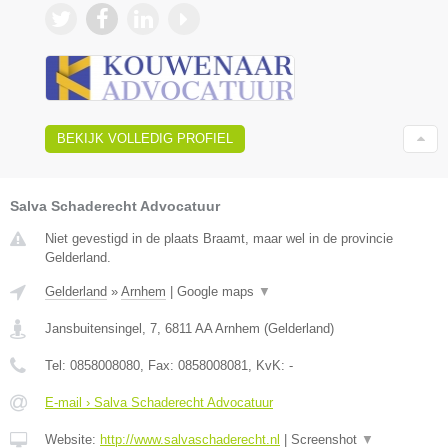
BEKIJK VOLLEDIG PROFIEL
Salva Schaderecht Advocatuur
Niet gevestigd in de plaats Braamt, maar wel in de provincie
Gelderland.
Gelderland
»
Arnhem
|
Google maps
▼
Jansbuitensingel, 7
,
6811 AA
Arnhem
(
Gelderland
)
Tel:
0858008080
, Fax:
0858008081
, KvK:
-
E-mail › Salva Schaderecht Advocatuur
Website:
http://www.salvaschaderecht.nl
|
Screenshot
▼