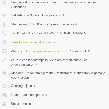
Niet gevestigd in de plaats Braamt, maar wel in de provincie
Gelderland.
Gelderland
»
Nijkerk
|
Google maps
▼
Stationsweg, 16
,
3862 CG
Nijkerk
(
Gelderland
)
Tel:
033-4553177
, Fax:
033-4553180
, KvK:
32144905
E-mail › Kouwenaar Advocatuur
Website:
http://kouwenaar-advocatuur.nl
|
Screenshot
▼
Wij zijn een laagdrempelig, klein advocatenkantoor. Wij
ondersteunen en
▼
Diensten: Ondernemingsrecht, Arbeidsrecht, Contracten, Algemene
Voorwaarden
Openingstijden
▼
Laatste facebook posts
▼
Sociale media: