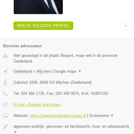
BEKIJK VOLLEDIG PROFIEL
Bonnier advocaten
Niet gevestigd in de plaats Braamt, maar wel in de provincie
Gelderland.
Gelderland
»
Wijchen
|
Google maps
▼
Saltshof 1006
,
6604 EA
Wijchen
(
Gelderland
)
Tel:
024 366 1735
, Fax:
024 348 0075
, KvK:
91907150
E-mail › Bonnier advocaten
Website:
https://www.bonnieradvocaten.nl
|
Screenshot
▼
algemene praktijk: personen- en familierecht, huur- en arbeidsrecht,
▼