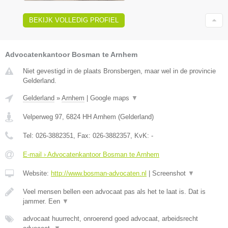
BEKIJK VOLLEDIG PROFIEL
Advocatenkantoor Bosman te Arnhem
Niet gevestigd in de plaats Bronsbergen, maar wel in de provincie
Gelderland.
Gelderland
»
Arnhem
|
Google maps
▼
Velperweg 97
,
6824 HH
Arnhem
(
Gelderland
)
Tel:
026-3882351
, Fax:
026-3882357
, KvK:
-
E-mail › Advocatenkantoor Bosman te Arnhem
Website:
http://www.bosman-advocaten.nl
|
Screenshot
▼
Veel mensen bellen een advocaat pas als het te laat is. Dat is
jammer. Een
▼
advocaat huurrecht, onroerend goed advocaat, arbeidsrecht