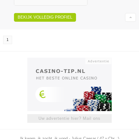
BEKIJK VOLLEDIG PROFIEL
1
Uw advertentie hier? Mail ons
Ik kwam, ik zocht, ik vond - Julius Caesar / 47 v.Chr. ;)