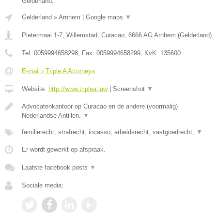
Gelderland.
Gelderland
»
Arnhem
|
Google maps
▼
Pietermaai 1-7, Willemstad, Curacao
,
6666 AG
Arnhem
(
Gelderland
)
Tel:
0059994658298
, Fax:
0059994658299
, KvK:
135600
E-mail › Triple A Attorneys
Website:
http://www.triplea.law
|
Screenshot
▼
Advocatenkantoor op Curacao en de andere (voormalig)
Nederlandse Antillen.
▼
familierecht, strafrecht, incasso, arbeidsrecht, vastgoedrecht,
▼
Er wordt gewerkt op afspraak.
Laatste facebook posts
▼
Sociale media: