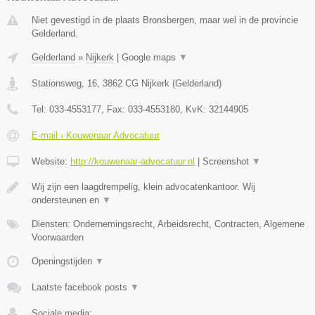
Niet gevestigd in de plaats Bronsbergen, maar wel in de provincie
Gelderland.
Gelderland
»
Nijkerk
|
Google maps
▼
Stationsweg, 16
,
3862 CG
Nijkerk
(
Gelderland
)
Tel:
033-4553177
, Fax:
033-4553180
, KvK:
32144905
E-mail › Kouwenaar Advocatuur
Website:
http://kouwenaar-advocatuur.nl
|
Screenshot
▼
Wij zijn een laagdrempelig, klein advocatenkantoor. Wij
ondersteunen en
▼
Diensten: Ondernemingsrecht, Arbeidsrecht, Contracten, Algemene
Voorwaarden
Openingstijden
▼
Laatste facebook posts
▼
Sociale media: