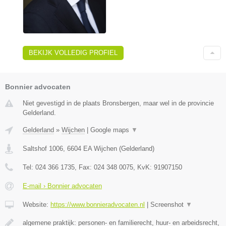
BEKIJK VOLLEDIG PROFIEL
Bonnier advocaten
Niet gevestigd in de plaats Bronsbergen, maar wel in de provincie
Gelderland.
Gelderland
»
Wijchen
|
Google maps
▼
Saltshof 1006
,
6604 EA
Wijchen
(
Gelderland
)
Tel:
024 366 1735
, Fax:
024 348 0075
, KvK:
91907150
E-mail › Bonnier advocaten
Website:
https://www.bonnieradvocaten.nl
|
Screenshot
▼
algemene praktijk: personen- en familierecht, huur- en arbeidsrecht,