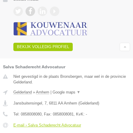
BEKIJK VOLLEDIG PROFIEL
Salva Schaderecht Advocatuur
Niet gevestigd in de plaats Bronsbergen, maar wel in de provincie
Gelderland.
Gelderland
»
Arnhem
|
Google maps
▼
Jansbuitensingel, 7
,
6811 AA
Arnhem
(
Gelderland
)
Tel:
0858008080
, Fax:
0858008081
, KvK:
-
E-mail › Salva Schaderecht Advocatuur