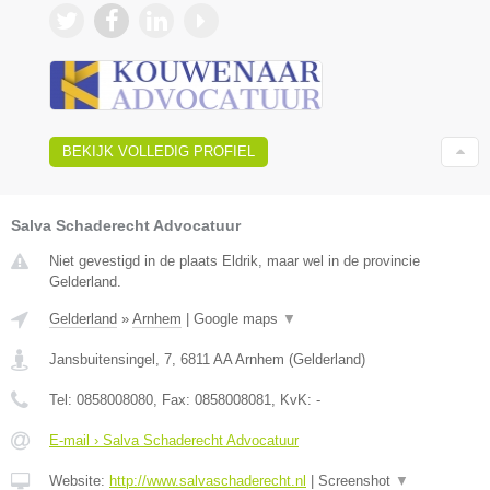
BEKIJK VOLLEDIG PROFIEL
Salva Schaderecht Advocatuur
Niet gevestigd in de plaats Eldrik, maar wel in de provincie
Gelderland.
Gelderland
»
Arnhem
|
Google maps
▼
Jansbuitensingel, 7
,
6811 AA
Arnhem
(
Gelderland
)
Tel:
0858008080
, Fax:
0858008081
, KvK:
-
E-mail › Salva Schaderecht Advocatuur
Website:
http://www.salvaschaderecht.nl
|
Screenshot
▼