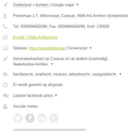
Gelderland
»
Arnhem
|
Google maps
▼
Pietermaai 1-7, Willemstad, Curacao
,
6666 AG
Arnhem
(
Gelderland
)
Tel:
0059994658298
, Fax:
0059994658299
, KvK:
135600
E-mail › Triple A Attorneys
Website:
http://www.triplea.law
|
Screenshot
▼
Advocatenkantoor op Curacao en de andere (voormalig)
Nederlandse Antillen.
▼
familierecht, strafrecht, incasso, arbeidsrecht, vastgoedrecht,
▼
Er wordt gewerkt op afspraak.
Laatste facebook posts
▼
Sociale media: