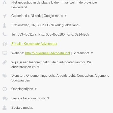
Niet gevestigd in de plaats Eldrik, maar wel in de provincie
Gelderland.
Gelderland
»
Nijkerk
|
Google maps
▼
Stationsweg, 16
,
3862 CG
Nijkerk
(
Gelderland
)
Tel:
033-4553177
, Fax:
033-4553180
, KvK:
32144905
E-mail › Kouwenaar Advocatuur
Website:
http://kouwenaar-advocatuur.nl
|
Screenshot
▼
Wij zijn een laagdrempelig, klein advocatenkantoor. Wij
ondersteunen en
▼
Diensten: Ondernemingsrecht, Arbeidsrecht, Contracten, Algemene
Voorwaarden
Openingstijden
▼
Laatste facebook posts
▼
Sociale media: