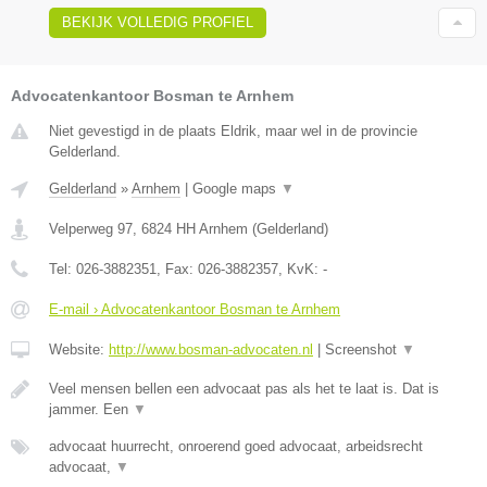
BEKIJK VOLLEDIG PROFIEL
Advocatenkantoor Bosman te Arnhem
Niet gevestigd in de plaats Eldrik, maar wel in de provincie
Gelderland.
Gelderland
»
Arnhem
|
Google maps
▼
Velperweg 97
,
6824 HH
Arnhem
(
Gelderland
)
Tel:
026-3882351
, Fax:
026-3882357
, KvK:
-
E-mail › Advocatenkantoor Bosman te Arnhem
Website:
http://www.bosman-advocaten.nl
|
Screenshot
▼
Veel mensen bellen een advocaat pas als het te laat is. Dat is
jammer. Een
▼
advocaat huurrecht, onroerend goed advocaat, arbeidsrecht
advocaat,
▼