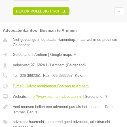
BEKIJK VOLLEDIG PROFIEL
Advocatenkantoor Bosman te Arnhem
Niet gevestigd in de plaats Hanendorp, maar wel in de provincie
Gelderland.
Gelderland
»
Arnhem
|
Google maps
▼
Velperweg 97
,
6824 HH
Arnhem
(
Gelderland
)
Tel:
026-3882351
, Fax:
026-3882357
, KvK:
-
E-mail › Advocatenkantoor Bosman te Arnhem
Website:
http://www.bosman-advocaten.nl
|
Screenshot
▼
Veel mensen bellen een advocaat pas als het te laat is. Dat is
jammer. Een
▼
advocaat huurrecht, onroerend goed advocaat, arbeidsrecht