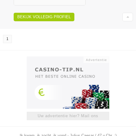
BEKIJK VOLLEDIG PROFIEL
1
Uw advertentie hier? Mail ons
Ik kwam, ik zocht, ik vond - Julius Caesar / 47 v.Chr. ;)