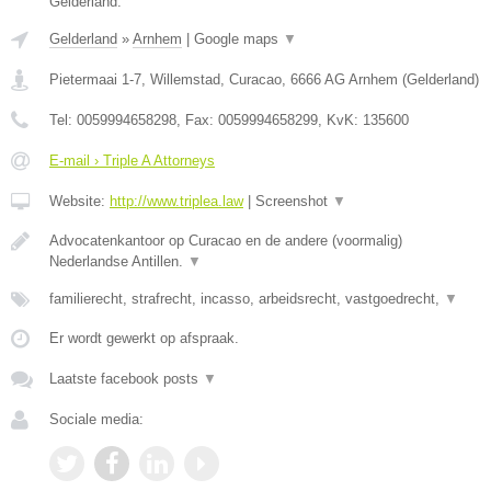
Gelderland.
Gelderland
»
Arnhem
|
Google maps
▼
Pietermaai 1-7, Willemstad, Curacao
,
6666 AG
Arnhem
(
Gelderland
)
Tel:
0059994658298
, Fax:
0059994658299
, KvK:
135600
E-mail › Triple A Attorneys
Website:
http://www.triplea.law
|
Screenshot
▼
Advocatenkantoor op Curacao en de andere (voormalig)
Nederlandse Antillen.
▼
familierecht, strafrecht, incasso, arbeidsrecht, vastgoedrecht,
▼
Er wordt gewerkt op afspraak.
Laatste facebook posts
▼
Sociale media: