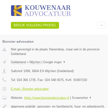
BEKIJK VOLLEDIG PROFIEL
Bonnier advocaten
Niet gevestigd in de plaats Hanendorp, maar wel in de provincie
Gelderland.
Gelderland
»
Wijchen
|
Google maps
▼
Saltshof 1006
,
6604 EA
Wijchen
(
Gelderland
)
Tel:
024 366 1735
, Fax:
024 348 0075
, KvK:
91907150
E-mail › Bonnier advocaten
Website:
https://www.bonnieradvocaten.nl
|
Screenshot
▼
algemene praktijk: personen- en familierecht, huur- en arbeidsrecht,