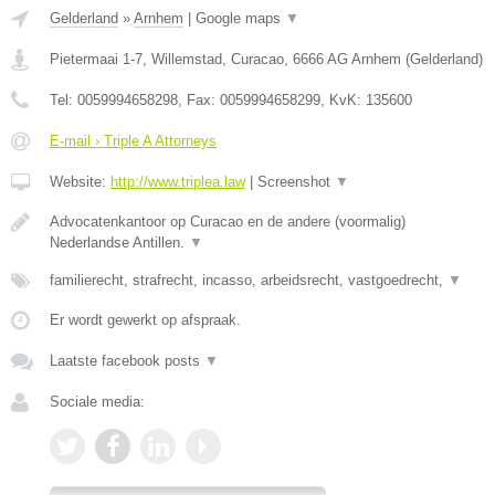
Gelderland
»
Arnhem
|
Google maps
▼
Pietermaai 1-7, Willemstad, Curacao
,
6666 AG
Arnhem
(
Gelderland
)
Tel:
0059994658298
, Fax:
0059994658299
, KvK:
135600
E-mail › Triple A Attorneys
Website:
http://www.triplea.law
|
Screenshot
▼
Advocatenkantoor op Curacao en de andere (voormalig)
Nederlandse Antillen.
▼
familierecht, strafrecht, incasso, arbeidsrecht, vastgoedrecht,
▼
Er wordt gewerkt op afspraak.
Laatste facebook posts
▼
Sociale media: