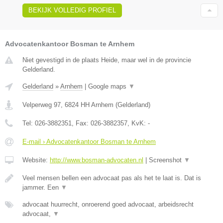
BEKIJK VOLLEDIG PROFIEL
Advocatenkantoor Bosman te Arnhem
Niet gevestigd in de plaats Heide, maar wel in de provincie
Gelderland.
Gelderland
»
Arnhem
|
Google maps
▼
Velperweg 97
,
6824 HH
Arnhem
(
Gelderland
)
Tel:
026-3882351
, Fax:
026-3882357
, KvK:
-
E-mail › Advocatenkantoor Bosman te Arnhem
Website:
http://www.bosman-advocaten.nl
|
Screenshot
▼
Veel mensen bellen een advocaat pas als het te laat is. Dat is
jammer. Een
▼
advocaat huurrecht, onroerend goed advocaat, arbeidsrecht
advocaat,
▼