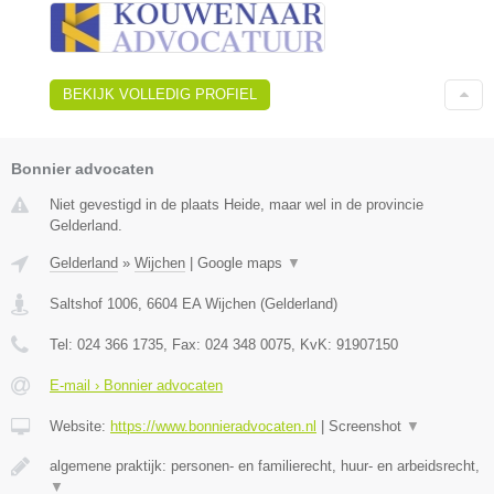
BEKIJK VOLLEDIG PROFIEL
Bonnier advocaten
Niet gevestigd in de plaats Heide, maar wel in de provincie
Gelderland.
Gelderland
»
Wijchen
|
Google maps
▼
Saltshof 1006
,
6604 EA
Wijchen
(
Gelderland
)
Tel:
024 366 1735
, Fax:
024 348 0075
, KvK:
91907150
E-mail › Bonnier advocaten
Website:
https://www.bonnieradvocaten.nl
|
Screenshot
▼
algemene praktijk: personen- en familierecht, huur- en arbeidsrecht,
▼