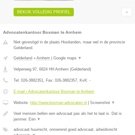
BEKIJK VOLLEDIG PROFIEL
Advocatenkantoor Bosman te Arnhem
Niet gevestigd in de plaats Hooilanden, maar wel in de provincie
Gelderland.
Gelderland
»
Arnhem
|
Google maps
▼
Velperweg 97
,
6824 HH
Arnhem
(
Gelderland
)
Tel:
026-3882351
, Fax:
026-3882357
, KvK:
-
E-mail › Advocatenkantoor Bosman te Arnhem
Website:
http://www.bosman-advocaten.nl
|
Screenshot
▼
Veel mensen bellen een advocaat pas als het te laat is. Dat is
jammer. Een
▼
advocaat huurrecht, onroerend goed advocaat, arbeidsrecht