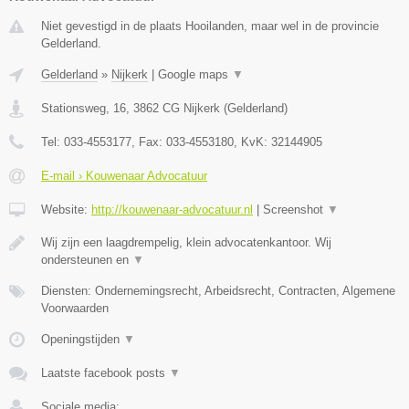
Niet gevestigd in de plaats Hooilanden, maar wel in de provincie
Gelderland.
Gelderland
»
Nijkerk
|
Google maps
▼
Stationsweg, 16
,
3862 CG
Nijkerk
(
Gelderland
)
Tel:
033-4553177
, Fax:
033-4553180
, KvK:
32144905
E-mail › Kouwenaar Advocatuur
Website:
http://kouwenaar-advocatuur.nl
|
Screenshot
▼
Wij zijn een laagdrempelig, klein advocatenkantoor. Wij
ondersteunen en
▼
Diensten: Ondernemingsrecht, Arbeidsrecht, Contracten, Algemene
Voorwaarden
Openingstijden
▼
Laatste facebook posts
▼
Sociale media: