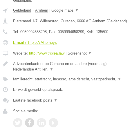
Gelderland.
Gelderland
»
Arnhem
|
Google maps
▼
Pietermaai 1-7, Willemstad, Curacao
,
6666 AG
Arnhem
(
Gelderland
)
Tel:
0059994658298
, Fax:
0059994658299
, KvK:
135600
E-mail › Triple A Attorneys
Website:
http://www.triplea.law
|
Screenshot
▼
Advocatenkantoor op Curacao en de andere (voormalig)
Nederlandse Antillen.
▼
familierecht, strafrecht, incasso, arbeidsrecht, vastgoedrecht,
▼
Er wordt gewerkt op afspraak.
Laatste facebook posts
▼
Sociale media: