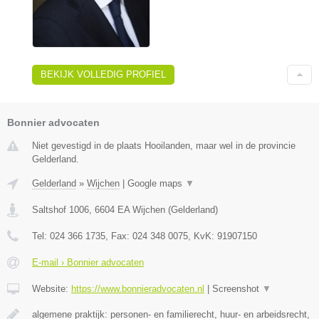
BEKIJK VOLLEDIG PROFIEL
Bonnier advocaten
Niet gevestigd in de plaats Hooilanden, maar wel in de provincie
Gelderland.
Gelderland
»
Wijchen
|
Google maps
▼
Saltshof 1006
,
6604 EA
Wijchen
(
Gelderland
)
Tel:
024 366 1735
, Fax:
024 348 0075
, KvK:
91907150
E-mail › Bonnier advocaten
Website:
https://www.bonnieradvocaten.nl
|
Screenshot
▼
algemene praktijk: personen- en familierecht, huur- en arbeidsrecht,