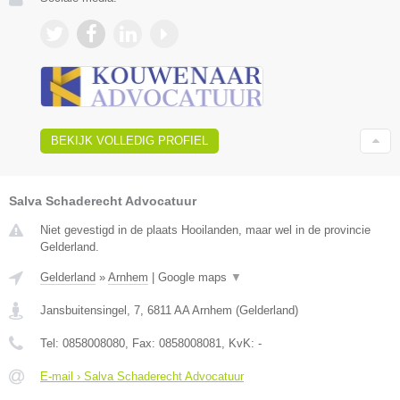
BEKIJK VOLLEDIG PROFIEL
Salva Schaderecht Advocatuur
Niet gevestigd in de plaats Hooilanden, maar wel in de provincie
Gelderland.
Gelderland
»
Arnhem
|
Google maps
▼
Jansbuitensingel, 7
,
6811 AA
Arnhem
(
Gelderland
)
Tel:
0858008080
, Fax:
0858008081
, KvK:
-
E-mail › Salva Schaderecht Advocatuur