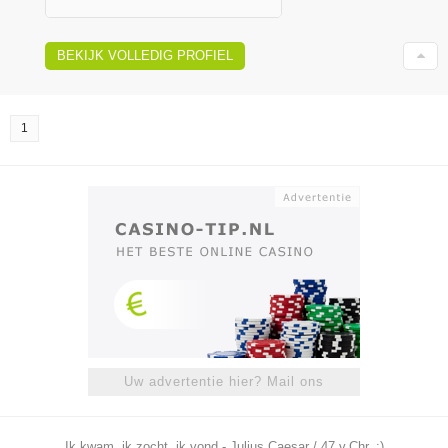
BEKIJK VOLLEDIG PROFIEL
1
Uw advertentie hier? Mail ons
Ik kwam, ik zocht, ik vond - Julius Caesar / 47 v.Chr. ;)