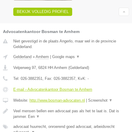
BEKIJK VOLLEDIG PROFIEL
Advocatenkantoor Bosman te Arnhem
Niet gevestigd in de plaats Angerlo, maar wel in de provincie
Gelderland.
Gelderland
»
Arnhem
|
Google maps
▼
Velperweg 97
,
6824 HH
Arnhem
(
Gelderland
)
Tel:
026-3882351
, Fax:
026-3882357
, KvK:
-
E-mail › Advocatenkantoor Bosman te Arnhem
Website:
http://www.bosman-advocaten.nl
|
Screenshot
▼
Veel mensen bellen een advocaat pas als het te laat is. Dat is
jammer. Een
▼
advocaat huurrecht, onroerend goed advocaat, arbeidsrecht