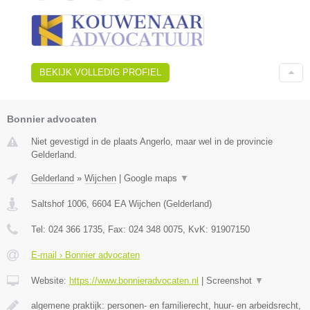
BEKIJK VOLLEDIG PROFIEL
Bonnier advocaten
Niet gevestigd in de plaats Angerlo, maar wel in de provincie
Gelderland.
Gelderland
»
Wijchen
|
Google maps
▼
Saltshof 1006
,
6604 EA
Wijchen
(
Gelderland
)
Tel:
024 366 1735
, Fax:
024 348 0075
, KvK:
91907150
E-mail › Bonnier advocaten
Website:
https://www.bonnieradvocaten.nl
|
Screenshot
▼
algemene praktijk: personen- en familierecht, huur- en arbeidsrecht,