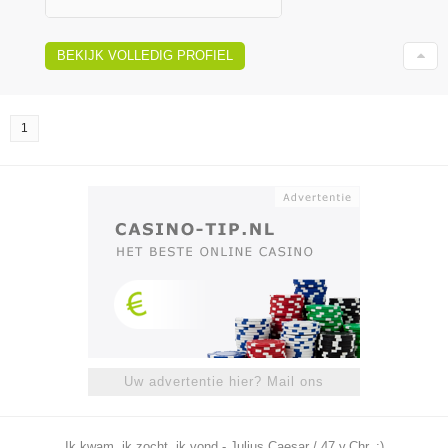
BEKIJK VOLLEDIG PROFIEL
1
Uw advertentie hier? Mail ons
Ik kwam, ik zocht, ik vond - Julius Caesar / 47 v.Chr. ;)