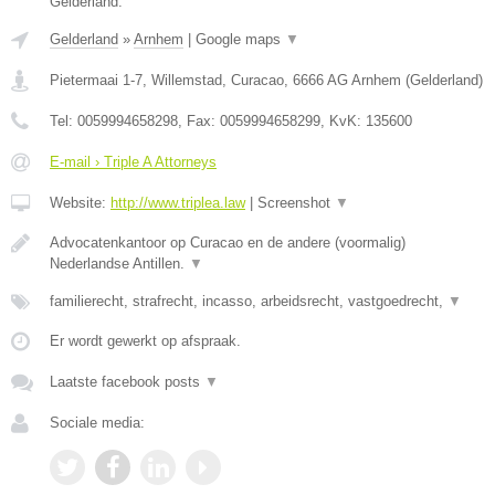
Gelderland.
Gelderland
»
Arnhem
|
Google maps
▼
Pietermaai 1-7, Willemstad, Curacao
,
6666 AG
Arnhem
(
Gelderland
)
Tel:
0059994658298
, Fax:
0059994658299
, KvK:
135600
E-mail › Triple A Attorneys
Website:
http://www.triplea.law
|
Screenshot
▼
Advocatenkantoor op Curacao en de andere (voormalig)
Nederlandse Antillen.
▼
familierecht, strafrecht, incasso, arbeidsrecht, vastgoedrecht,
▼
Er wordt gewerkt op afspraak.
Laatste facebook posts
▼
Sociale media: