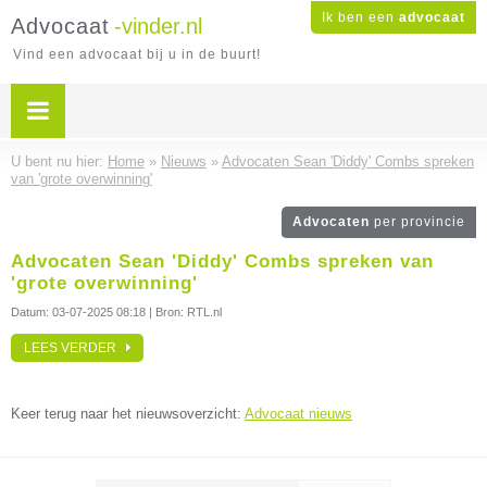
Ik ben een
advocaat
Advocaat
-vinder.nl
Vind een advocaat bij u in de buurt!
U bent nu hier:
Home
»
Nieuws
»
Advocaten Sean 'Diddy' Combs spreken
van 'grote overwinning'
Advocaten
per provincie
Advocaten Sean 'Diddy' Combs spreken van
'grote overwinning'
Datum:
03-07-2025 08:18
| Bron: RTL.nl
LEES VERDER
Keer terug naar het nieuwsoverzicht:
Advocaat nieuws