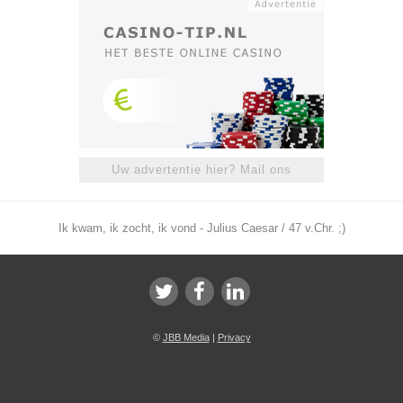
Uw advertentie hier? Mail ons
Ik kwam, ik zocht, ik vond - Julius Caesar / 47 v.Chr. ;)
©
JBB Media
|
Privacy