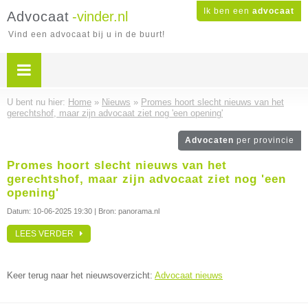
Ik ben een
advocaat
Advocaat
-vinder.nl
Vind een advocaat bij u in de buurt!
U bent nu hier:
Home
»
Nieuws
»
Promes hoort slecht nieuws van het
gerechtshof, maar zijn advocaat ziet nog 'een opening'
Advocaten
per provincie
Promes hoort slecht nieuws van het
gerechtshof, maar zijn advocaat ziet nog 'een
opening'
Datum:
10-06-2025 19:30
| Bron: panorama.nl
LEES VERDER
Keer terug naar het nieuwsoverzicht:
Advocaat nieuws