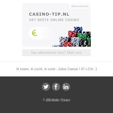
Uw advertentie hier? Mail ons
Ik kwam, ik zocht, ik vond - Julius Caesar / 47 v.Chr. ;)
©
JBB Media
|
Privacy