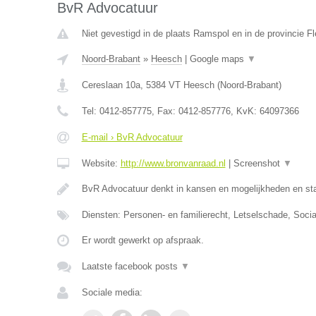
BvR Advocatuur
Niet gevestigd in de plaats Ramspol en in de provincie Fl
Noord-Brabant
»
Heesch
|
Google maps
▼
Cereslaan 10a
,
5384 VT
Heesch
(
Noord-Brabant
)
Tel:
0412-857775
, Fax:
0412-857776
, KvK:
64097366
E-mail › BvR Advocatuur
Website:
http://www.bronvanraad.nl
|
Screenshot
▼
BvR Advocatuur denkt in kansen en mogelijkheden en sta
Diensten: Personen- en familierecht, Letselschade, Socia
Er wordt gewerkt op afspraak.
Laatste facebook posts
▼
Sociale media: