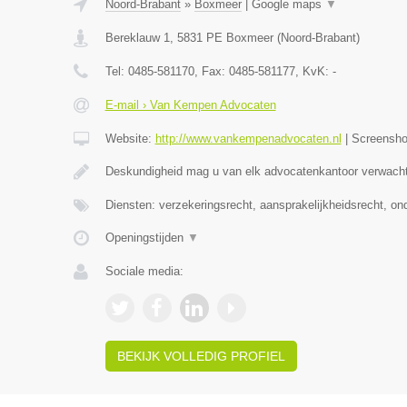
Noord-Brabant
»
Boxmeer
|
Google maps
▼
Bereklauw 1
,
5831 PE
Boxmeer
(
Noord-Brabant
)
Tel:
0485-581170
, Fax:
0485-581177
, KvK:
-
E-mail › Van Kempen Advocaten
Website:
http://www.vankempenadvocaten.nl
|
Screensh
Deskundigheid mag u van elk advocatenkantoor verwacht
Diensten: verzekeringsrecht, aansprakelijkheidsrecht, o
Openingstijden
▼
Sociale media:
BEKIJK VOLLEDIG PROFIEL