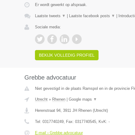
Er wordt gewerkt op afspraak.
Laatste tweets
▼
|
Laatste facebook posts
▼
|
Introduct
Sociale media:
BEKIJK VOLLEDIG PROFIEL
Grebbe advocatuur
Niet gevestigd in de plaats Ramspol en in de provincie Fl
Utrecht
»
Rhenen
|
Google maps
▼
Herenstraat 94
,
3911 JH
Rhenen
(
Utrecht
)
Tel:
0317740249
, Fax:
0317740545
, KvK:
-
E-mail › Grebbe advocatuur