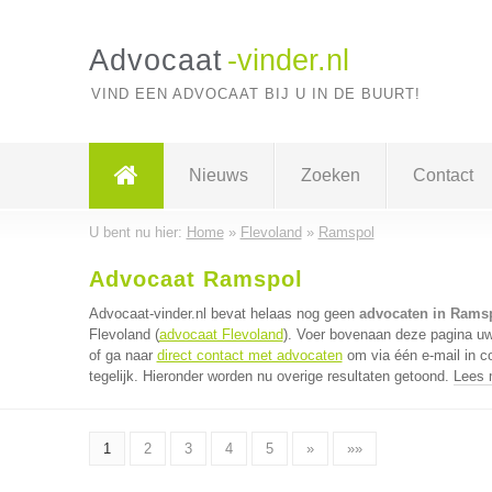
Advocaat
-vinder.nl
VIND EEN ADVOCAAT BIJ U IN DE BUURT!
Nieuws
Zoeken
Contact
U bent nu hier:
Home
»
Flevoland
»
Ramspol
Advocaat Ramspol
Advocaat-vinder.nl bevat helaas nog geen
advocaten in Rams
Flevoland (
advocaat Flevoland
). Voer bovenaan deze pagina uw 
of ga naar
direct contact met advocaten
om via één e-mail in 
tegelijk. Hieronder worden nu overige resultaten getoond.
Lees 
1
2
3
4
5
»
»»