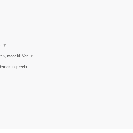
ot
▼
en, maar bij Van
▼
ndernemingsrecht