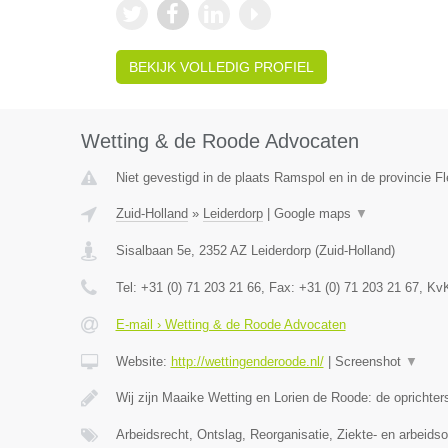
BEKIJK VOLLEDIG PROFIEL
Wetting & de Roode Advocaten
Niet gevestigd in de plaats Ramspol en in de provincie Fl
Zuid-Holland
»
Leiderdorp
|
Google maps
▼
Sisalbaan 5e
,
2352 AZ
Leiderdorp
(
Zuid-Holland
)
Tel:
+31 (0) 71 203 21 66
, Fax:
+31 (0) 71 203 21 67
, Kv
E-mail › Wetting & de Roode Advocaten
Website:
http://wettingenderoode.nl/
|
Screenshot
▼
Wij zijn Maaike Wetting en Lorien de Roode: de oprichte
Arbeidsrecht, Ontslag, Reorganisatie, Ziekte- en arbeid