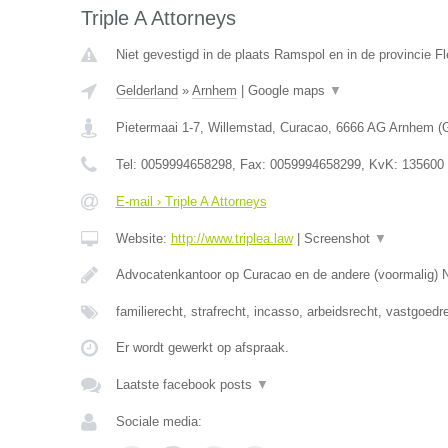
Triple A Attorneys
Niet gevestigd in de plaats Ramspol en in de provincie Fl
Gelderland
»
Arnhem
|
Google maps
▼
Pietermaai 1-7, Willemstad, Curacao
,
6666 AG
Arnhem
(
G
Tel:
0059994658298
, Fax:
0059994658299
, KvK:
135600
E-mail › Triple A Attorneys
Website:
http://www.triplea.law
|
Screenshot
▼
Advocatenkantoor op Curacao en de andere (voormalig) N
familierecht, strafrecht, incasso, arbeidsrecht, vastgoedr
Er wordt gewerkt op afspraak.
Laatste facebook posts
▼
Sociale media: