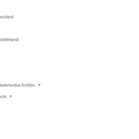
evoland.
elderland
)
ederlandse Antillen.
▼
echt,
▼