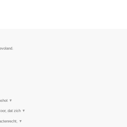
evoland.
nshot
▼
oor, dat zich
▼
actenrecht,
▼