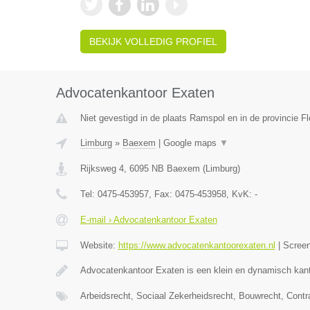
BEKIJK VOLLEDIG PROFIEL
Advocatenkantoor Exaten
Niet gevestigd in de plaats Ramspol en in de provincie Fl
Limburg
»
Baexem
|
Google maps
▼
Rijksweg 4
,
6095 NB
Baexem
(
Limburg
)
Tel:
0475-453957
, Fax:
0475-453958
, KvK:
-
E-mail › Advocatenkantoor Exaten
Website:
https://www.advocatenkantoorexaten.nl
|
Scree
Advocatenkantoor Exaten is een klein en dynamisch kant
Arbeidsrecht, Sociaal Zekerheidsrecht, Bouwrecht, Contr