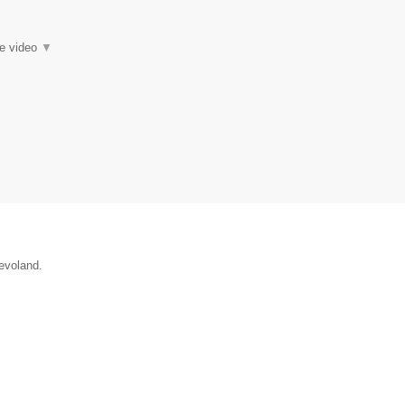
ie video
▼
evoland.