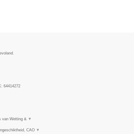
evoland.
K:
64414272
rs van Wetting &
▼
songeschiktheid, CAO
▼